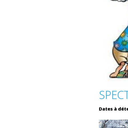
SPEC
Dates à dét